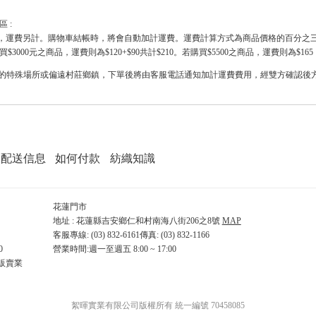
 :
主，運費另計
。購物車結帳時，將會自動加計運費。運費計算方式為商品價格的百分之三。
買$3000元之商品，運費則為$120+$90共計$210。若購買$5500之商品，運費則為$165
內的特殊場所或偏遠村莊鄉鎮，下單後將由客服電話通知加計運費費用，經雙方確認後
配送信息
如何付款
紡織知識
花蓮門市
地址 : 花蓮縣吉安鄉仁和村南海八街206之8號
MAP
客服專線: (03) 832-6161傳真: (03) 832-1166
0
營業時間:週一至週五 8:00 ~ 17:00
販賣業
絮暉實業有限公司版權所有 統一編號 70458085