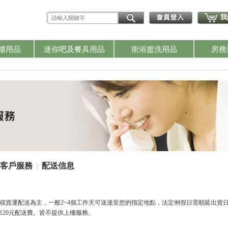
我
櫃用品
迷你吧及餐具用品
衛浴盥洗用品
房務
客戶服務
配送信息
或貨運配送為主，一般2~4個工作天可送達至您的指定地點，法定例假日需順延出貨日
120元配送費。
皆不提供上樓服務。