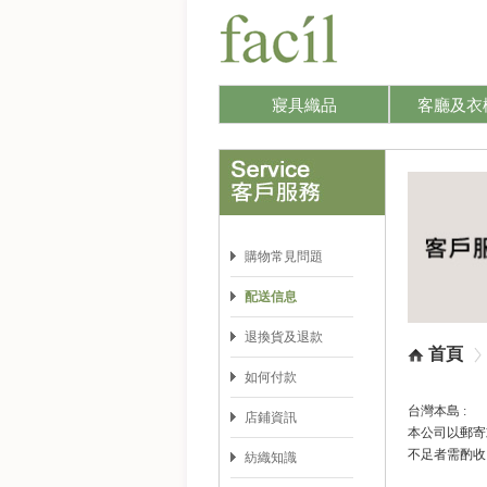
寢具織品
客廳及衣
購物常見問題
配送信息
退換貨及退款
首頁
如何付款
台灣本島 :
店鋪資訊
本公司以郵寄
不足者需酌收
紡織知識