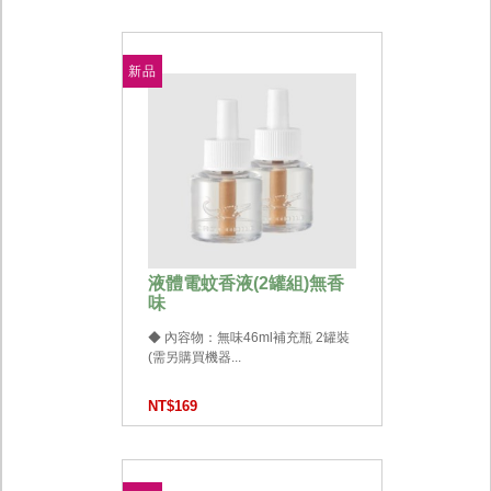
新品
液體電蚊香液(2罐組)無香
味
◆ 內容物：無味46ml補充瓶 2罐裝
(需另購買機器...
NT$169