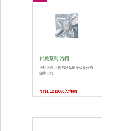
鋁袋系列-浴帽
透明浴帽 浴帽形狀為球狀或長條形
隨機出貨
NT$1.12 (1000入均價)