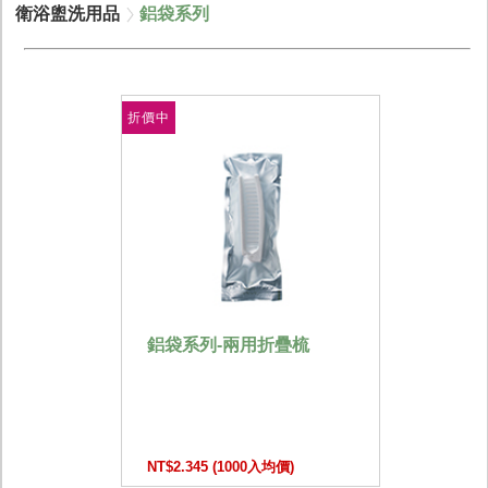
衛浴盥洗用品
鋁袋系列
折價中
鋁袋系列-兩用折疊梳
NT$2.345 (1000入均價)