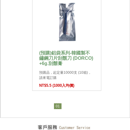
(預購)鋁袋系列-韓國製不
鏽鋼刀片刮鬍刀 (DORCO)
+6g.刮鬍膏
預購品，起定量10000支 (10箱)，
請來電訂購
NT$5.5 (1000入均價)
01