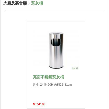
大廳及宴會廳
菸灰桶
亮面不鏽鋼菸灰桶
尺寸: 24.5×60H 內桶22*31cm
NT$1100