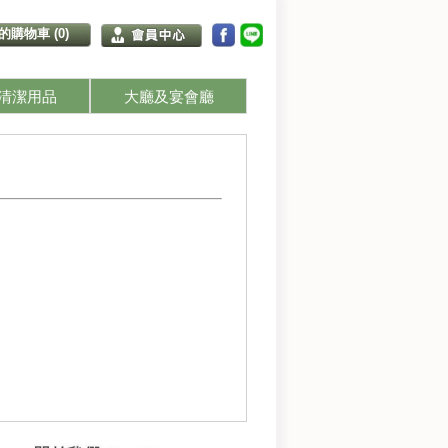
的購物車 (0)
清潔用品
大廳及宴會廳