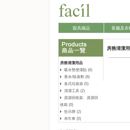
寢具織品
客廳及衣
房務清潔用
房務清潔用品
吸水墊便潔貼 (6)
香水/除臭劑 (8)
各式垃圾袋 (5)
清潔工具 (2)
資源回收架、資源回
收箱 (0)
告示牌 (2)
布巾車 (0)