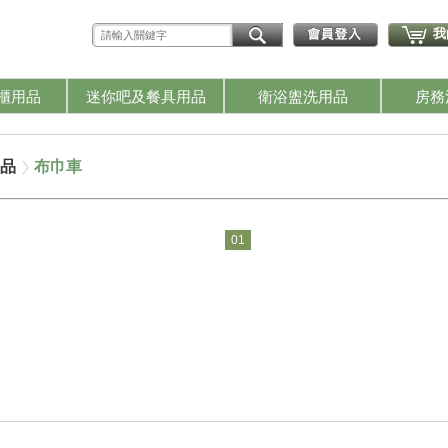
我
櫃用品
迷你吧及餐具用品
衛浴盥洗用品
房務
品
布巾車
01