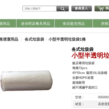
我
櫃用品
迷你吧及餐具用品
衛浴盥洗用品
房務
務清潔用品
各式垃圾袋
小型半透明垃圾袋1捲
各式垃圾袋
小型半透明垃
飯店專用垃圾袋
每捲72pcs
45*55cm 適用15L垃圾桶
全新HDPE材質
超強耐用
絕不滴漏平底封口
型號：
005000
材質：
高密度聚