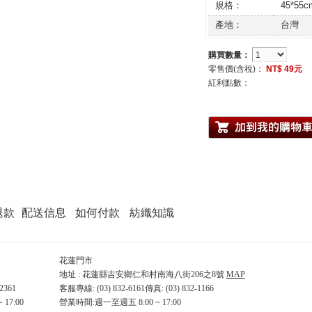
規格：
45*55c
產地：
台灣
購買數量：
零售價(含稅)：
NT$ 49元
紅利點數：
退款
配送信息
如何付款
紡織知識
花蓮門市
地址 : 花蓮縣吉安鄉仁和村南海八街206之8號
MAP
2361
客服專線: (03) 832-6161傳真: (03) 832-1166
 17:00
營業時間:週一至週五 8:00 ~ 17:00