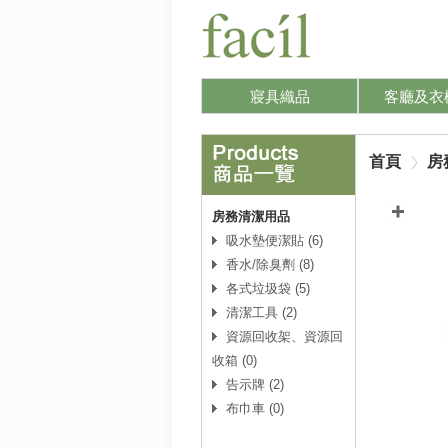
寢具織品
客廳及衣
首頁
房
房務清潔用品
吸水墊便潔貼 (6)
香水/除臭劑 (8)
各式垃圾袋 (5)
清潔工具 (2)
資源回收架、資源回
收箱 (0)
告示牌 (2)
布巾車 (0)