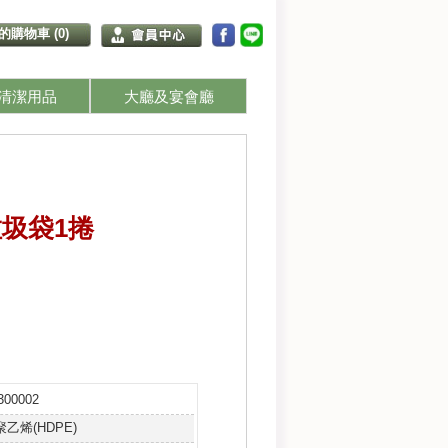
的購物車 (0)
清潔用品
大廳及宴會廳
圾袋1捲
300002
乙烯(HDPE)