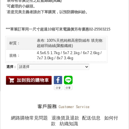
˙表布有非廣泛性之紅藍綠絲(異纖)
˙可處理的小線頭。
˙若是完美主義者請勿下單購買，以預防購物糾紛。
***單筆訂單同一尺寸超過10箱可來電議價另有優惠02-25503215
表布: 100%天然純棉高密防絨布 填充物:
材質：
超細羽絲絨(聚酯纖維)
4.5x6.5 1.7kg / 5x7 2.1kg / 6x7 2.6kg /
規格：
7x7 3.0kg / 8x7 3.4kg
選擇：
網路購物常見問題
退換貨及退款
配送信息
如何付
款
紡織知識