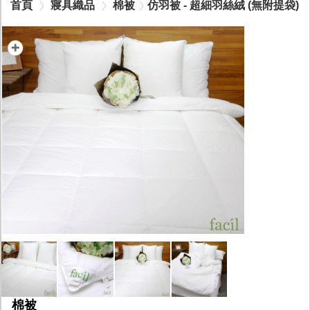
首頁
寢具織品
棉被
仿羽被 - 超細羽絲絨 (無附提袋)
棉被