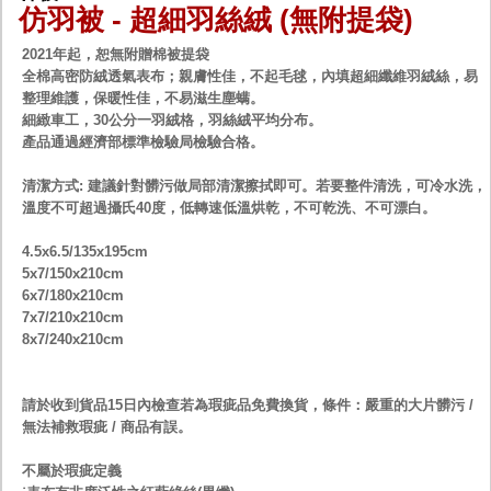
仿羽被 - 超細羽絲絨 (無附提袋)
2021年起，恕無附贈棉被提袋
全棉高密防絨透氣表布；親膚性佳，不起毛毬，內填超細纖維羽絨絲，易
整理維護，保暖性佳，不易滋生塵螨。
細緻車工，30公分一羽絨格，羽絲絨平均分布。
產品通過經濟部標準檢驗局檢驗合格。
清潔方式: 建議針對髒污做局部清潔擦拭即可。若要整件清洗，可冷水洗，
溫度不可超過攝氏40度，低轉速低溫烘乾，不可乾洗、不可漂白。
4.5x6.5/135x195cm
5x7/150x210cm
6x7/180x210cm
7x7/210x210cm
8x7/240x210cm
請於收到貨品15日內檢查若為瑕疵品免費換貨，條件：嚴重的大片髒污 /
無法補救瑕疵 / 商品有誤。
不屬於瑕疵定義