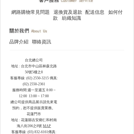
網路購物常見問題
退換貨及退款
配送信息
如何付
款
紡織知識
品牌介紹
聯絡資訊
台北總公司
地址 : 台北市中山區林森北路
50號5樓之8
客服專線: (02) 2550-3215 傳真:
(02) 2550-2361
服務時間:週一至週五 8:00 ~
12:00 13:00 ~ 17:00
總公司提供商品展示請先來電
預約，恕不提供販賣業務。
花蓮門市
地址 : 花蓮縣吉安鄉仁和村南
海八街206之8號
MAP
客服專線: (03) 832-6161傳真: