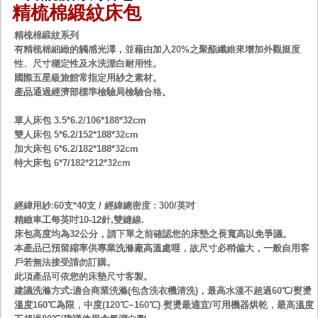
精梳棉緞紋床包
精梳棉緞紋系列
有精梳棉細緻的觸感光澤，並藉由加入20%之聚酯纖維來增加外觀挺度
性、尺寸穩定性及水洗漂白耐用性。
國際五星級旅館常指定用紗之素材。
產品通過經濟部標準檢驗局檢驗合格。
單人床包 3.5*6.2/106*188*32cm
雙人床包 5*6.2/152*188*32cm
加大床包 6*6.2/182*188*32cm
特大床包 6*7/182*212*32cm
經緯用紗:60支*40支 / 經緯總密度 : 300/英吋
精緻車工每英吋10-12針,雙縫線.
床包高度均為32公分，請下單之前確認您的床墊之長寬高以免爭議。
本產品已預留縮率供專業洗滌廠高溫處哩，故尺寸必稍偏大，一般自用客
戶若無法接受請勿訂購。
此項產品可依您的床墊尺寸客製。
建議洗滌方式:適合商業洗滌(包含洗衣機清洗)，最高水溫不超過60℃/熨燙
溫度160℃為限，中度(120℃~160℃) 熨燙最適宜/可用機器烘乾，最高溫度