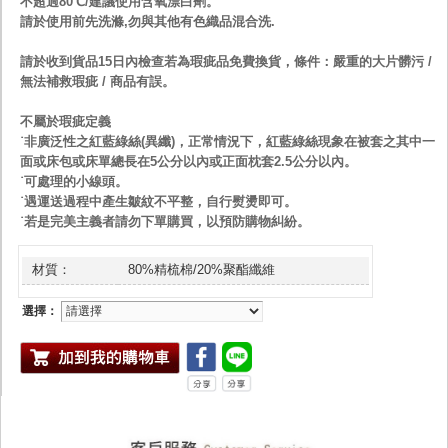
不超過80℃/建議使用含氧漂白劑。
請於使用前先洗滌,勿與其他有色織品混合洗.
請於收到貨品15日內檢查若為瑕疵品免費換貨，條件：嚴重的大片髒污 /
無法補救瑕疵 / 商品有誤。
不屬於瑕疵定義
˙非廣泛性之紅藍綠絲(異纖)，正常情況下，紅藍綠絲現象在被套之其中一
面或床包或床單總長在5公分以內或正面枕套2.5公分以內。
˙可處理的小線頭。
˙遇運送過程中產生皺紋不平整，自行熨燙即可。
˙若是完美主義者請勿下單購買，以預防購物糾紛。
材質：
80%精梳棉/20%聚酯纖維
選擇：