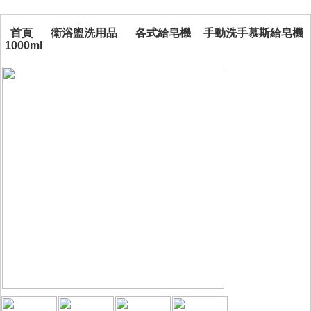
首頁
衛浴盥洗用品
各式給皂機
手動洗手慕斯給皂機
1000ml