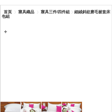
首頁
寢具織品
寢具三件/四件組
細絨斜紋磨毛被套床
包組