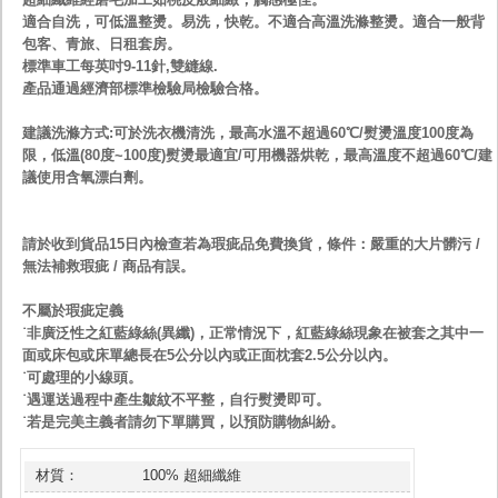
適合自洗，可低溫整燙。易洗，快乾。不適合高溫洗滌整燙。適合一般背
包客、青旅、日租套房。
標準車工每英吋9-11針,雙縫線.
產品通過經濟部標準檢驗局檢驗合格。
建議洗滌方式:可於洗衣機清洗，最高水溫不超過60℃/熨燙溫度100度為
限，低溫(80度~100度)熨燙最適宜/可用機器烘乾，最高溫度不超過60℃/建
議使用含氧漂白劑。
請於收到貨品15日內檢查若為瑕疵品免費換貨，條件：嚴重的大片髒污 /
無法補救瑕疵 / 商品有誤。
不屬於瑕疵定義
˙非廣泛性之紅藍綠絲(異纖)，正常情況下，紅藍綠絲現象在被套之其中一
面或床包或床單總長在5公分以內或正面枕套2.5公分以內。
˙可處理的小線頭。
˙遇運送過程中產生皺紋不平整，自行熨燙即可。
˙若是完美主義者請勿下單購買，以預防購物糾紛。
材質：
100% 超細纖維