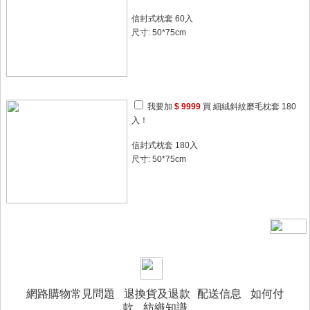
信封式枕套 60入
尺寸: 50*75cm
我要加
$ 9999
買 細絨斜紋磨毛枕套 180
入！
信封式枕套 180入
尺寸: 50*75cm
網路購物常見問題
退換貨及退款
配送信息
如何付
款
紡織知識