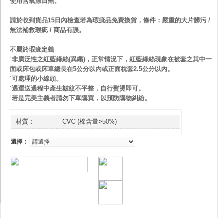
使用含氧漂白劑。
請於收到貨品15日內檢查若為瑕疵品免費換貨，條件：嚴重的大片髒污 /
無法補救瑕疵 / 商品有誤。
不屬於瑕疵定義
˙非廣泛性之紅藍綠絲(異纖)，正常情況下，紅藍綠絲現象在被套之其中一
面或床包或床單總長在5公分以內或正面枕套2.5公分以內。
˙可處理的小線頭。
˙遇運送過程中產生皺紋不平整，自行熨燙即可。
˙若是完美主義者請勿下單購買，以預防購物糾紛。
材質：
CVC (棉含量>50%)
選擇：