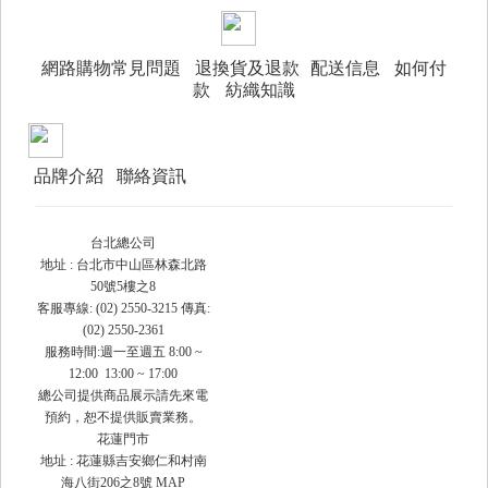
網路購物常見問題
退換貨及退款
配送信息
如何付
款
紡織知識
品牌介紹
聯絡資訊
台北總公司
地址 : 台北市中山區林森北路
50號5樓之8
客服專線: (02) 2550-3215 傳真:
(02) 2550-2361
服務時間:週一至週五 8:00 ~
12:00 13:00 ~ 17:00
總公司提供商品展示請先來電
預約，恕不提供販賣業務。
花蓮門市
地址 : 花蓮縣吉安鄉仁和村南
海八街206之8號
MAP