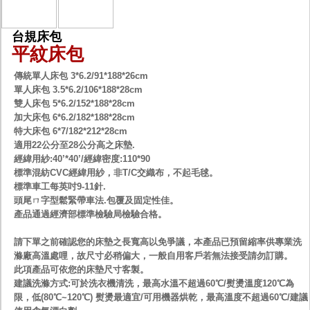
台規床包
平紋床包
傳統單人床包 3*6.2/91*188*26cm
單人床包 3.5*6.2/106*188*28cm
雙人床包 5*6.2/152*188*28cm
加大床包 6*6.2/182*188*28cm
特大床包 6*7/182*212*28cm
適用22公分至28公分高之床墊.
經緯用紗:40’*40’/經緯密度:110*90
標準混紡CVC經緯用紗，非T/C交織布，不起毛毬。
標準車工每英吋9-11針.
頭尾ㄇ字型鬆緊帶車法.包覆及固定性佳。
產品通過經濟部標準檢驗局檢驗合格。
請下單之前確認您的床墊之長寬高以免爭議，本產品已預留縮率供專業洗
滌廠高溫處哩，故尺寸必稍偏大，一般自用客戶若無法接受請勿訂購。
此項產品可依您的床墊尺寸客製。
建議洗滌方式:可於洗衣機清洗，最高水溫不超過60℃/熨燙溫度120℃為
限，低(80℃~120℃) 熨燙最適宜/可用機器烘乾，最高溫度不超過60℃/建議