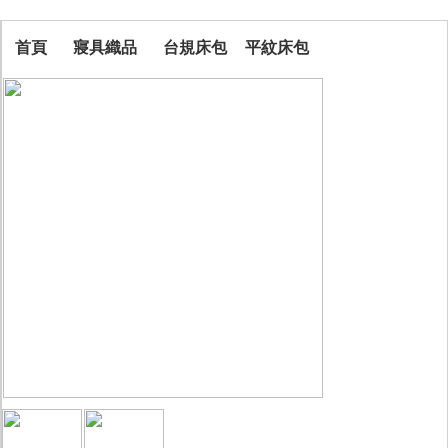
首頁
寢具織品
台規床包
平紋床包