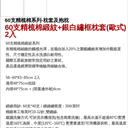
60支精梳棉系列-枕套及抱枕
60支精梳棉緞紋+銀白繡框枕套(歐式)
2入
60支精梳棉緞紋系列
有精梳棉細緻的觸感光澤，並藉由加入20%之聚酯纖維來增加外觀挺度
性、尺寸穩定性及水洗漂白耐用性。
國際五星級旅館常指定用紗之素材。
產品通過經濟部標準檢驗局檢驗合格。
58~60*83~85cm 2入
適用48*75cm枕頭
內徑48*75cm + (荷葉邊外框)4cm
經緯用紗: 60支*40支 / 經緯總密度 : 300/英吋
精緻車工每英吋10-12針,雙縫線.
建議洗滌方式:可於洗衣機清洗(包含商業洗滌)，最高水溫不超過80℃/熨燙
溫度160℃為限，中度(120℃~160℃) 熨燙最適宜/可用機器烘乾，最高溫度