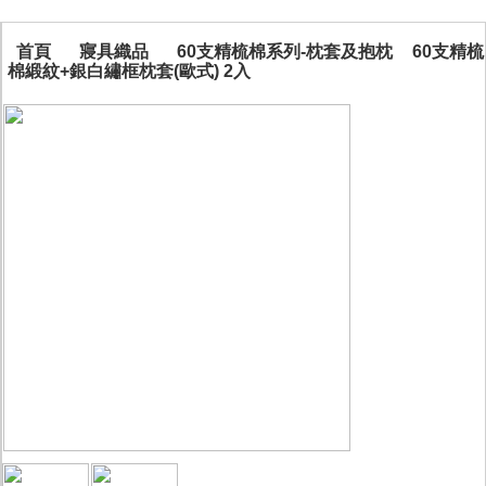
首頁
寢具織品
60支精梳棉系列-枕套及抱枕
60支精梳
棉緞紋+銀白繡框枕套(歐式) 2入