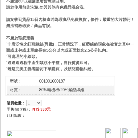
不超過80℃/建議使用含氧漂白劑。
請於使用前先洗滌,勿與其他有色織品混合洗.
請於收到貨品15日內檢查若為瑕疵品免費換貨，條件：嚴重的大片髒污 /
無法補救瑕疵 / 商品有誤。
不屬於瑕疵定義
˙非廣泛性之紅藍綠絲(異纖)，正常情況下，紅藍綠絲現象在被套之其中一
面或床包或床單總長在5公分以內或正面枕套2.5公分以內。
˙可處理的小線頭。
˙遇運送過程中產生皺紋不平整，自行熨燙即可。
˙若是完美主義者請勿下單購買，以預防購物糾紛。
型號：
001001600187
材質：
80%精梳棉/20%聚酯纖維
購買數量：
零售價(含稅)：
NT$ 330元
紅利點數：