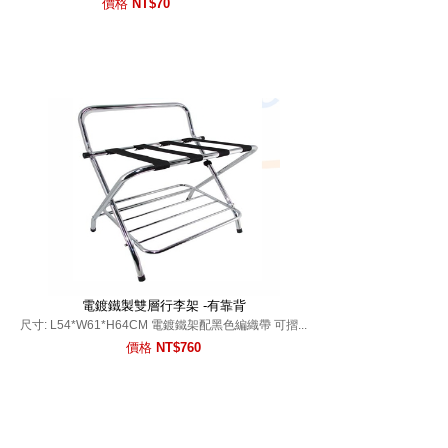
電鍍鐵製雙層行李架 -有靠背
尺寸: L54*W61*H64CM 電鍍鐵架配黑色編織帶 可摺...
價格
NT$760