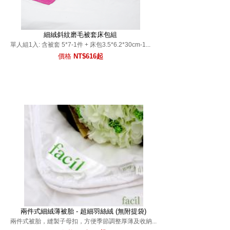
細絨斜紋磨毛被套床包組
單人組1入: 含被套 5*7-1件 + 床包3.5*6.2*30cm-1...
價格
NT$616起
兩件式細絨薄被胎 - 超細羽絲絨 (無附提袋)
兩件式被胎，縫製子母扣，方便季節調整厚薄及收納...
價格
NT$775起