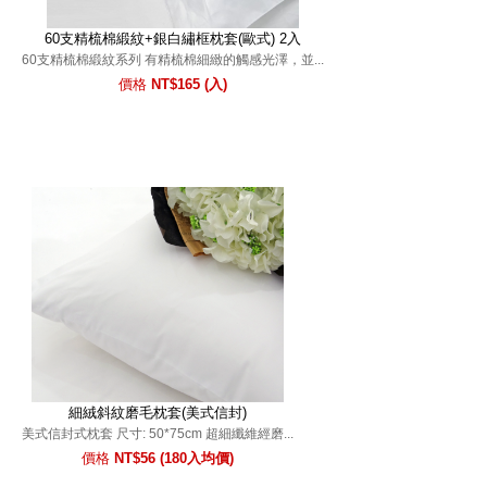
60支精梳棉緞紋+銀白繡框枕套(歐式) 2入
60支精梳棉緞紋系列 有精梳棉細緻的觸感光澤，並...
價格
NT$165 (入)
細絨斜紋磨毛枕套(美式信封)
美式信封式枕套 尺寸: 50*75cm 超細纖維經磨...
價格
NT$56 (180入均價)