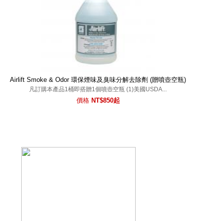
Airlift Smoke & Odor 環保煙味及臭味分解去除劑 (贈噴壺空瓶)
凡訂購本產品1桶即搭贈1個噴壺空瓶 (1)美國USDA...
價格
NT$850起