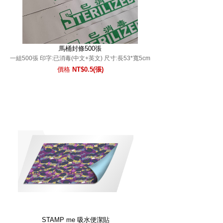
馬桶封條500張
一組500張 印字:已消毒(中文+英文) 尺寸:長53*寬5cm
價格
NT$0.5(張)
STAMP me 吸水便潔貼