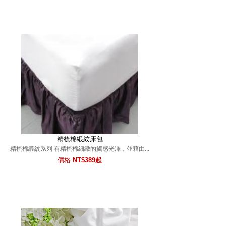
精梳棉緞紋床包
精梳棉緞紋系列 有精梳棉細緻的觸感光澤，並藉由...
價格
NT$389起