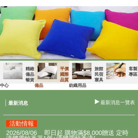
精緻
平價
旅館
客製
備品
國際
民宿
專區
暢貨
品質
寢具
中心
備品
紡織用品
|
最新消息一覽表
最新消息
活動情報
2026/08/06 即日起 購物滿$8,000贈送 定時
液體電蚊香器1個+液體電蚊香液(...