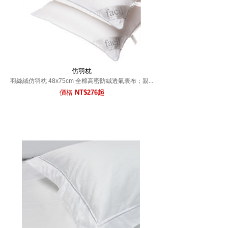
仿羽枕
羽絲絨仿羽枕 48x75cm 全棉高密防絨透氣表布；親...
價格
NT$276起