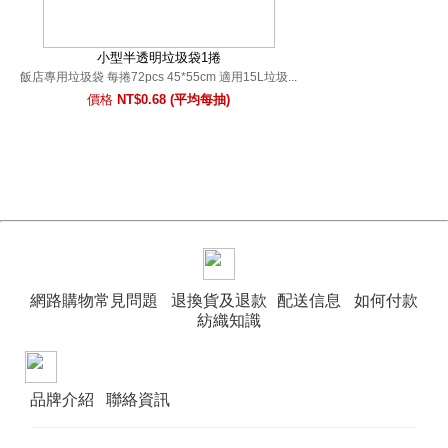
小型半透明垃圾袋1捲
飯店專用垃圾袋 每捲72pcs 45*55cm 適用15L垃圾...
價格
NT$0.68 (平均每抽)
網路購物常見問題
退換貨及退款
配送信息
如何付款
紡織知識
品牌介紹
聯絡資訊