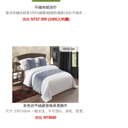
不織布紙浴巾
吸水性極佳材質100%嫘縈(植物性纖維)水針不織布 ...
價格
NT$7.999 (1000入均價)
灰色仿平絨菱形格床尾飾巾
尺寸: 230*63cm 一般水洗，不可漂白、烘乾、熨燙...
價格
NT$680