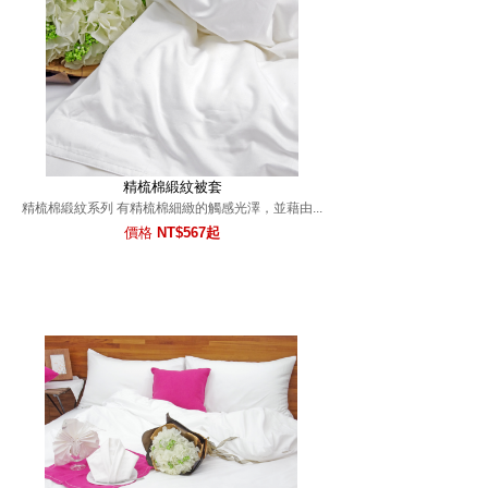
精梳棉緞紋被套
精梳棉緞紋系列 有精梳棉細緻的觸感光澤，並藉由...
價格
NT$567起