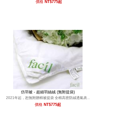
仿羽被 - 超細羽絲絨 (無附提袋)
2021年起，恕無附贈棉被提袋 全棉高密防絨透氣表...
價格
NT$775起